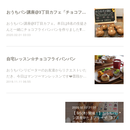
おうちパン講座@3丁目カフェ「チョコフライパンパン」
おうちパン講座@3丁目カフェ。本日は6名の生徒さ
んと一緒にチョコフライパンパンを作りました❣️…
2020.02.01 03:03
自宅レッスン☆チョコフライパンパン
おうちパンリピーターのお友達からリクエストいた
だき、今日はマンツーマンレッスンです❤️普段か…
2019.11.11 06:55
2020.02.02 21:00
【 3/5(木) 開催！】おうちパ
ン講座＠たまプラーザ「3丁
目カフェ」