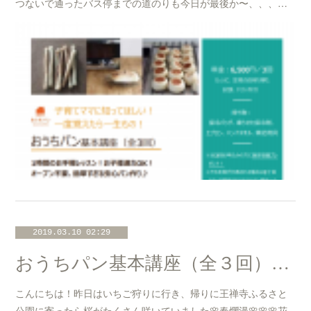
つないで通ったバス停までの道のりも今日が最後か〜、、、…
2019.03.10 02:29
おうちパン基本講座（全３回）@たまプラーザ「3丁目カフェ」開催のお知らせ☆
こんにちは！昨日はいちご狩りに行き、帰りに王禅寺ふるさと
公園に寄ったら桜がたくさん咲いていました🌸春爛漫🌸🌸🌸花