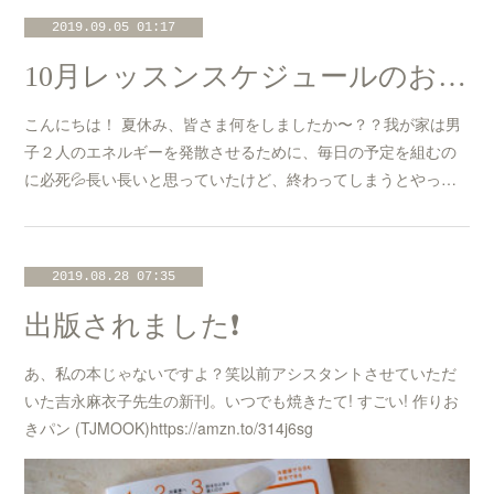
2019.09.05 01:17
10月レッスンスケジュールのお知らせ☆
こんにちは！ 夏休み、皆さま何をしましたか〜？？我が家は男
子２人のエネルギーを発散させるために、毎日の予定を組むの
に必死💦長い長いと思っていたけど、終わってしまうとやっ…
2019.08.28 07:35
出版されました❗️
あ、私の本じゃないですよ？笑以前アシスタントさせていただ
いた吉永麻衣子先生の新刊。いつでも焼きたて! すごい! 作りお
きパン (TJMOOK)https://amzn.to/314j6sg