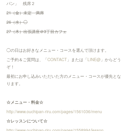
パン」 残席２
21（金）未定 満席
26（水）◯
27（木）出張講座＠3丁目カフェ
◯の日はお好きなメニュー・コースを選んで頂けます。
ご予約＆ご質問は、「
CONTACT
」または「
LINE@
」からどう
ぞ！
最初にお申し込みいただいた方のメニュー・コースが優先とな
ります。
☆メニュー・料金☆
http://www.ouchipan-riru.com/pages/1561036/menu
☆レッスンについて☆
http://www.ouchipan-riru.com/pages/1558994/lesson