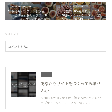
2019.07.10 03:02
2019.05.24 06:05
おうちパンアレンジ講座
【告知】6/2募集開始！『第
（全３回）@たまプラーザ
3期・おうちパンマスター認
「3丁目カフェ」開催のお…
定講座』東急BEたまプラ…
0
コメント
PR
あなたもサイトをつくってみませ
んか
Ameba Owndを使えば、誰でもかんたんにウ
ェブサイトをつくることができます。