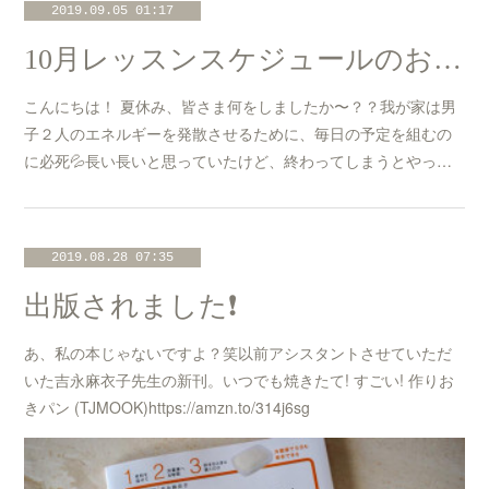
2019.09.05 01:17
10月レッスンスケジュールのお知らせ☆
こんにちは！ 夏休み、皆さま何をしましたか〜？？我が家は男
子２人のエネルギーを発散させるために、毎日の予定を組むの
に必死💦長い長いと思っていたけど、終わってしまうとやっ…
2019.08.28 07:35
出版されました❗️
あ、私の本じゃないですよ？笑以前アシスタントさせていただ
いた吉永麻衣子先生の新刊。いつでも焼きたて! すごい! 作りお
きパン (TJMOOK)https://amzn.to/314j6sg