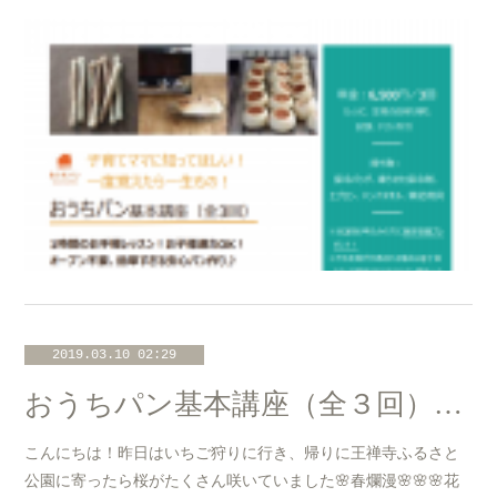
2019.03.10 02:29
おうちパン基本講座（全３回）@たまプラーザ「3丁目カフェ」開催のお知らせ☆
こんにちは！昨日はいちご狩りに行き、帰りに王禅寺ふるさと
公園に寄ったら桜がたくさん咲いていました🌸春爛漫🌸🌸🌸花