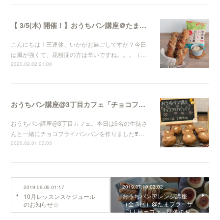
【 3/5(木) 開催！】おうちパン講座＠たまプラーザ「3丁目カフェ」
こんにちは！三連休、いかがお過ごしですか？今日
は風が強くて、花粉症の方は辛いですね。。。（…
2020.02.02 21:00
おうちパン講座@3丁目カフェ「チョコフライパンパン」
おうちパン講座@3丁目カフェ。本日は6名の生徒さ
んと一緒にチョコフライパンパンを作りました❣️…
2020.02.01 03:03
2019.07.10 03:02
2019.09.05 01:17
おうちパンアレンジ講座
10月レッスンスケジュール
（全３回）@たまプラーザ
のお知らせ☆
「3丁目カフェ」開催のお…