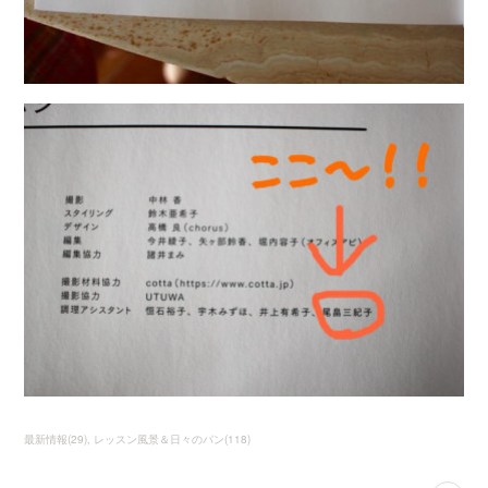
最新情報
(
29
)
レッスン風景＆日々のパン
(
118
)