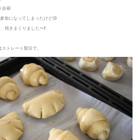
会😆
参加になってしまったけど😢
、焼きまくりました〜❗️
はストレート製法で。