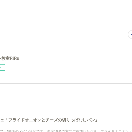
教室RiRu
ー
フェ「フライドオニオンとチーズの切りっぱなしパン」
フェ❗️最後のメイン講師です。満席10名の方にご参加いただき、フライドオニオン