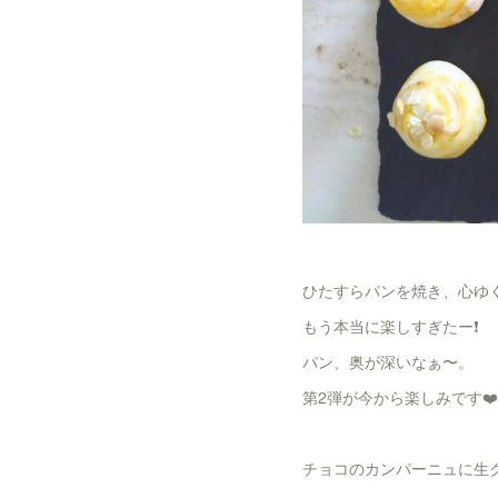
ひたすらパンを焼き、心ゆ
もう本当に楽しすぎたー❗️
パン、奥が深いなぁ〜。
第2弾が今から楽しみです❤️
チョコのカンパーニュに生ク