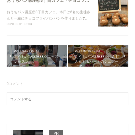
おうちパン講座@3丁目カフェ「チョコフライパンパン」
おうちパン講座@3丁目カフェ。本日は6名の生徒さ
んと一緒にチョコフライパンパンを作りました❣️…
2020.02.01 03:03
2018.03.24 00:51
2018.03.16 12:33
おうちパン講座38☆キッズ
おうちパン講座37☆にんじ
レッスン
ん豆乳＆ハートのシュガー
バター
0
コメント
PR