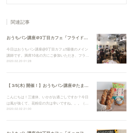
関連記事
おうちパン講座＠3丁目カフェ「フライドオニオンとチーズの切りっぱなしパン」
今日はおうちパン講座@3丁目カフェ❗️最後のメイン
講師です。満席10名の方にご参加いただき、フラ…
2020.02.20 01:28
【 3/5(木) 開催！】おうちパン講座＠たまプラーザ「3丁目カフェ」
こんにちは！三連休、いかがお過ごしですか？今日
は風が強くて、花粉症の方は辛いですね。。。（…
2020.02.02 21:00