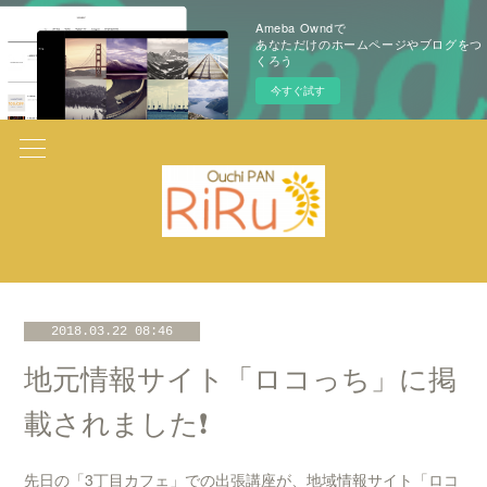
Ameba Owndで
あなただけのホームページやブログをつ
くろう
今すぐ試す
2018.03.22 08:46
地元情報サイト「ロコっち」に掲
載されました❗️
先日の「3丁目カフェ」での出張講座が、地域情報サイト「ロコ