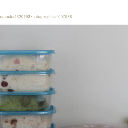
com/posts/4320193?categoryIds=1007968