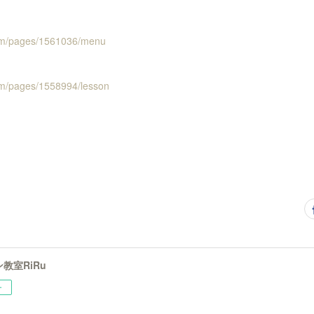
.com/pages/1561036/menu
com/pages/1558994/lesson
教室RiRu
ー