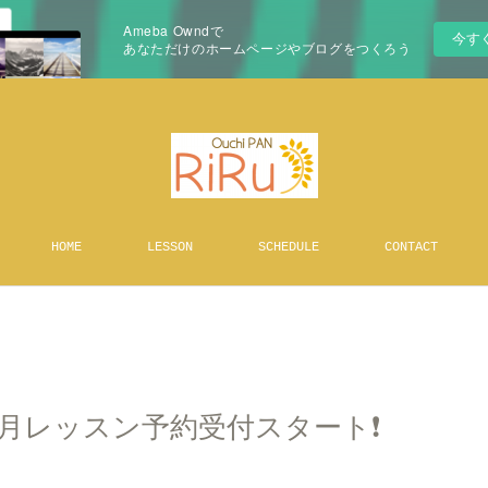
Ameba Owndで
今す
あなただけのホームページやブログをつくろう
HOME
LESSON
SCHEDULE
CONTACT
月レッスン予約受付スタート❗️