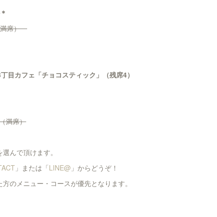
ル＊
（満席）
3丁目カフェ「チョコスティック」（残席4）
ン（満席）
を選んで頂けます。
TACT
」または「
LINE@
」からどうぞ！
た方のメニュー・コースが優先となります。