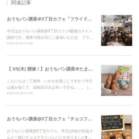
関連記事
おうちパン講座＠3丁目カフェ「フライドオニオンとチーズの切りっぱなしパン」
今日はおうちパン講座@3丁目カフェ❗️最後のメイン
講師です。満席10名の方にご参加いただき、フラ…
2020.02.20 01:28
【 3/5(木) 開催！】おうちパン講座＠たまプラーザ「3丁目カフェ」
こんにちは！三連休、いかがお過ごしですか？今日
は風が強くて、花粉症の方は辛いですね。。。（…
2020.02.02 21:00
おうちパン講座@3丁目カフェ「チョコフライパンパン」
おうちパン講座@3丁目カフェ。本日は6名の生徒さ
んと一緒にチョコフライパンパンを作りました❣️…