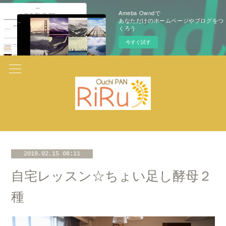
Ameba Owndで
あなただけのホームページやブログをつ
くろう
今すぐ試す
2019.02.15 08:11
自宅レッスン☆ちょい足し酵母２
種