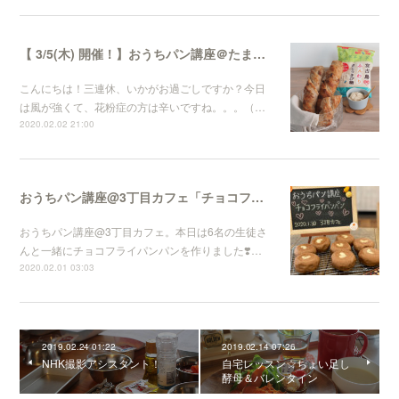
【 3/5(木) 開催！】おうちパン講座＠たまプラーザ「3丁目カフェ」
こんにちは！三連休、いかがお過ごしですか？今日
は風が強くて、花粉症の方は辛いですね。。。（…
2020.02.02 21:00
おうちパン講座@3丁目カフェ「チョコフライパンパン」
おうちパン講座@3丁目カフェ。本日は6名の生徒さ
んと一緒にチョコフライパンパンを作りました❣️…
2020.02.01 03:03
2019.02.24 01:22
2019.02.14 07:26
NHK撮影アシスタント！
自宅レッスン☆ちょい足し
酵母＆バレンタイン