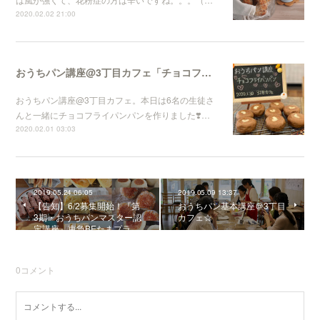
2020.02.02 21:00
おうちパン講座@3丁目カフェ「チョコフライパンパン」
おうちパン講座@3丁目カフェ。本日は6名の生徒さ
んと一緒にチョコフライパンパンを作りました❣️…
2020.02.01 03:03
2019.05.24 06:05
2019.05.09 13:37
【告知】6/2募集開始！『第
おうちパン基本講座＠3丁目
3期・おうちパンマスター認
カフェ☆
定講座』東急BEたまプラ…
0
コメント