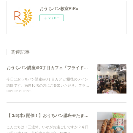
おうちパン教室RiRu
フォロー
関連記事
おうちパン講座＠3丁目カフェ「フライドオニオンとチーズの切りっぱなしパン」
今日はおうちパン講座@3丁目カフェ❗️最後のメイン
講師です。満席10名の方にご参加いただき、フラ…
2020.02.20 01:28
【 3/5(木) 開催！】おうちパン講座＠たまプラーザ「3丁目カフェ」
こんにちは！三連休、いかがお過ごしですか？今日
は風が強くて、花粉症の方は辛いですね。。。（…