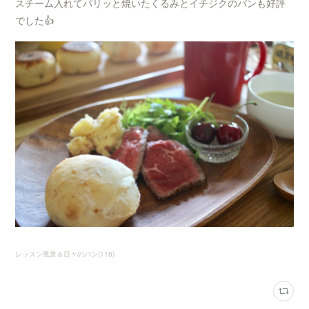
スチーム入れてパリッと焼いたくるみとイチジクのパンも好評
でした👍
レッスン風景＆日々のパン
(
118
)