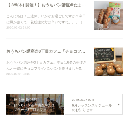
【 3/5(木) 開催！】おうちパン講座＠たまプラーザ「3丁目カフェ」
こんにちは！三連休、いかがお過ごしですか？今日
は風が強くて、花粉症の方は辛いですね。。。（…
2020.02.02 21:00
おうちパン講座@3丁目カフェ「チョコフライパンパン」
おうちパン講座@3丁目カフェ。本日は6名の生徒さ
んと一緒にチョコフライパンパンを作りました❣️…
2020.02.01 03:03
2019.06.20 05:52
2019.05.27 07:51
おうちパン基本講座＠たま
6月レッスンスケジュール
プラーザ3丁目カフェ
のお知らせ☆