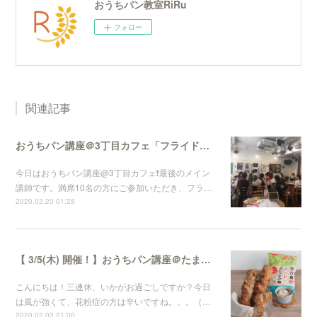
おうちパン教室RiRu
フォロー
関連記事
おうちパン講座＠3丁目カフェ「フライドオニオンとチーズの切りっぱなしパン」
今日はおうちパン講座@3丁目カフェ❗️最後のメイン
講師です。満席10名の方にご参加いただき、フラ…
2020.02.20 01:28
【 3/5(木) 開催！】おうちパン講座＠たまプラーザ「3丁目カフェ」
こんにちは！三連休、いかがお過ごしですか？今日
は風が強くて、花粉症の方は辛いですね。。。（…
2020.02.02 21:00