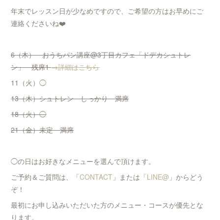
年末でレッスン日が少なめですので、ご希望の方はお早めにご
連絡くださいね❤️
6（木） おうちパン講座@3丁目カフェ「ドデカシュトレ
ン」 残席1
→詳細はこちら
11（火）◯
13（木）シュトレン しっかり 満席
18（火）◯
21（金）未定 満席
◯の日はお好きなメニューを選んで頂けます。
ご予約＆ご質問は、「
CONTACT
」または「
LINE@
」からどう
ぞ！
最初にお申し込みいただいた方のメニュー・コースが優先とな
ります。